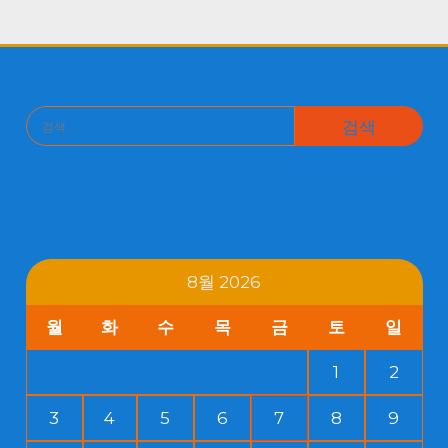
검
색:
8월 2026
월
화
수
목
금
토
일
1
2
3
4
5
6
7
8
9