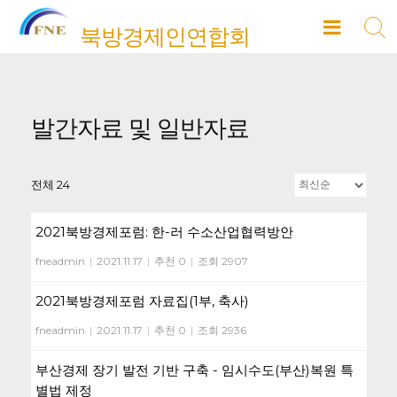
Skip
북방경제인연합회
to
content
발간자료 및 일반자료
전체 24
2021북방경제포럼: 한-러 수소산업협력방안
fneadmin
|
2021.11.17
|
추천 0
|
조회 2907
2021북방경제포럼 자료집(1부, 축사)
fneadmin
|
2021.11.17
|
추천 0
|
조회 2936
부산경제 장기 발전 기반 구축 - 임시수도(부산)복원 특
별법 제정