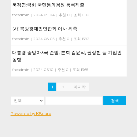
북경연:국회 국민동의청원 등록제출
fneadmin
|
2024.09.04
|
추천 0
|
조회 1102
(사)북방경제인연합회 이사 위촉
fneadmin
|
2024.08.05
|
추천 0
|
조회 1392
대통령 중앙아3국 순방, 본회 김윤식, 권상현 등 기업인
동행
fneadmin
|
2024.06.10
|
추천 0
|
조회 1365
1
»
마지막
검색
Powered by KBoard