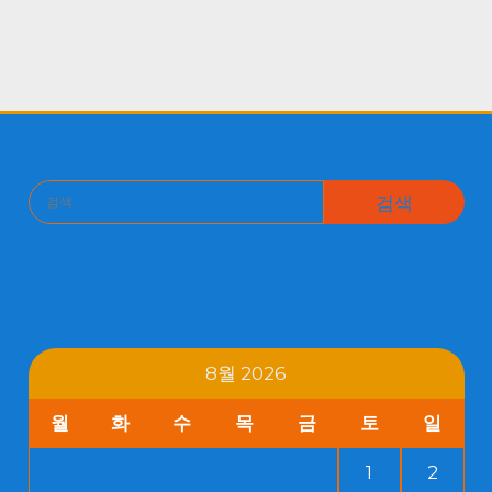
검
색:
8월 2026
월
화
수
목
금
토
일
1
2