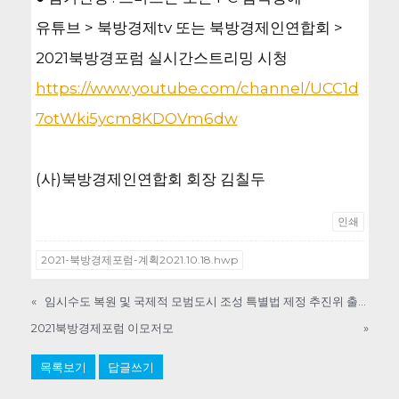
유튜브 > 북방경제tv 또는 북방경제인연합회 >
2021북방경포럼 실시간스트리밍 시청
https://www.youtube.com/channel/UCC1d
7otWki5ycm8KDOVm6dw
(사)북방경제인연합회 회장 김칠두
인쇄
2021-북방경제포럼-계획2021.10.18.hwp
«
임시수도 복원 및 국제적 모범도시 조성 특별법 제정 추진위 출범식
2021북방경제포럼 이모저모
»
목록보기
답글쓰기